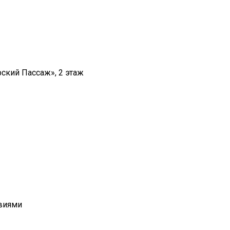
рский Пассаж», 2 этаж
овиями