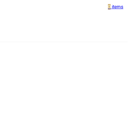
0
items