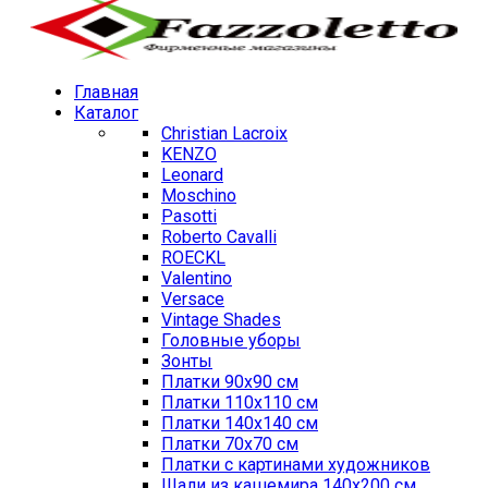
Главная
Каталог
Christian Lacroix
KENZO
Leonard
Moschino
Pasotti
Roberto Cavalli
ROECKL
Valentino
Versace
Vintage Shades
Головные уборы
Зонты
Платки 90х90 см
Платки 110х110 см
Платки 140х140 см
Платки 70х70 см
Платки с картинами художников
Шали из кашемира 140х200 см