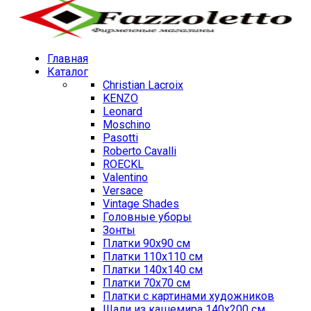
Главная
Каталог
Christian Lacroix
KENZO
Leonard
Moschino
Pasotti
Roberto Cavalli
ROECKL
Valentino
Versace
Vintage Shades
Головные уборы
Зонты
Платки 90х90 см
Платки 110х110 см
Платки 140х140 см
Платки 70х70 см
Платки с картинами художников
Шали из кашемира 140х200 см