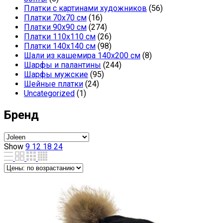
Платки с картинами художников
(56)
Платки 70х70 см
(16)
Платки 90х90 см
(274)
Платки 110х110 см
(26)
Платки 140х140 см
(98)
Шали из кашемира 140х200 см
(8)
Шарфы и палантины
(244)
Шарфы мужские
(95)
Шейные платки
(24)
Uncategorized
(1)
Бренд
Show
9
12
18
24