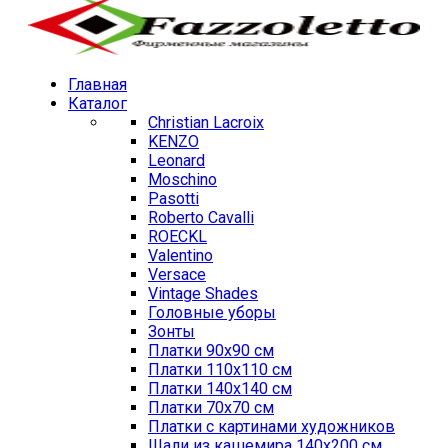
Главная
Каталог
Christian Lacroix
KENZO
Leonard
Moschino
Pasotti
Roberto Cavalli
ROECKL
Valentino
Versace
Vintage Shades
Головные уборы
Зонты
Платки 90х90 см
Платки 110х110 см
Платки 140х140 см
Платки 70х70 см
Платки с картинами художников
Шали из кашемира 140х200 см