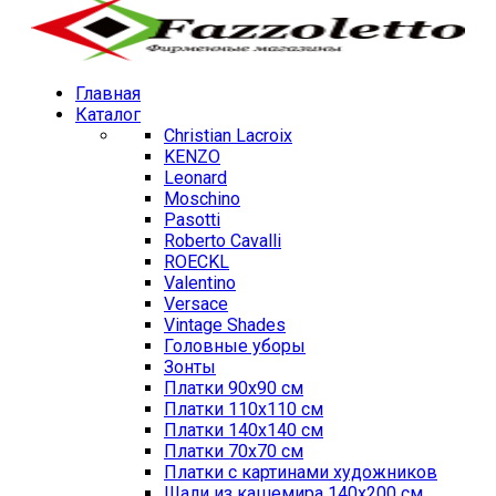
Главная
Каталог
Christian Lacroix
KENZO
Leonard
Moschino
Pasotti
Roberto Cavalli
ROECKL
Valentino
Versace
Vintage Shades
Головные уборы
Зонты
Платки 90х90 см
Платки 110х110 см
Платки 140х140 см
Платки 70х70 см
Платки с картинами художников
Шали из кашемира 140х200 см