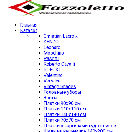
Главная
Каталог
Christian Lacroix
KENZO
Leonard
Moschino
Pasotti
Roberto Cavalli
ROECKL
Valentino
Versace
Vintage Shades
Головные уборы
Зонты
Платки 90х90 см
Платки 110х110 см
Платки 140х140 см
Платки 70х70 см
Платки с картинами художников
Шали из кашемира 140х200 см