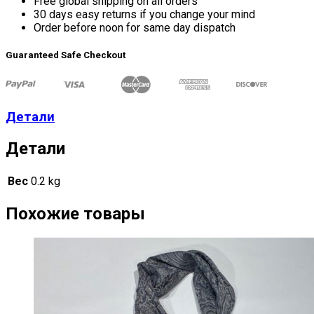
Free global shipping on all orders
30 days easy returns if you change your mind
Order before noon for same day dispatch
Guaranteed Safe Checkout
Детали
Детали
Вес
0.2 kg
Похожие товары