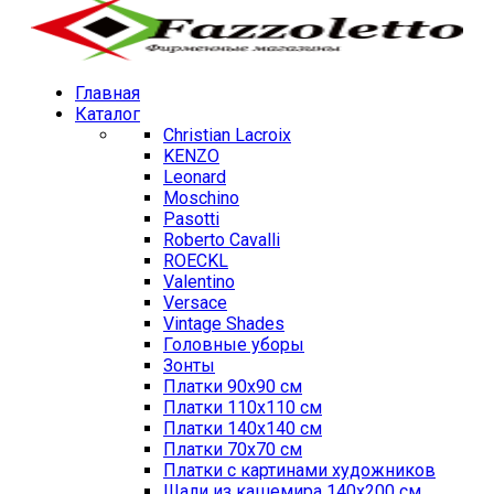
Главная
Каталог
Christian Lacroix
KENZO
Leonard
Moschino
Pasotti
Roberto Cavalli
ROECKL
Valentino
Versace
Vintage Shades
Головные уборы
Зонты
Платки 90х90 см
Платки 110х110 см
Платки 140х140 см
Платки 70х70 см
Платки с картинами художников
Шали из кашемира 140х200 см