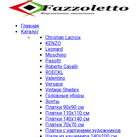
Главная
Каталог
Christian Lacroix
KENZO
Leonard
Moschino
Pasotti
Roberto Cavalli
ROECKL
Valentino
Versace
Vintage Shades
Головные уборы
Зонты
Платки 90х90 см
Платки 110х110 см
Платки 140х140 см
Платки 70х70 см
Платки с картинами художников
Шали из кашемира 140х200 см