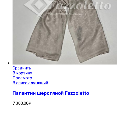
Сравнить
В корзину
Просмотр
В список желаний
Палантин шерстяной Fazzoletto
7 300,00
₽