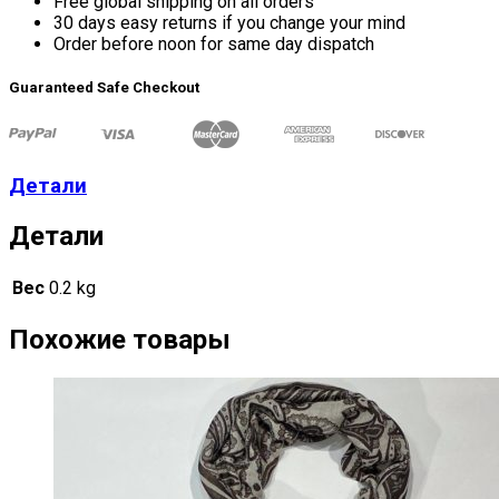
Free global shipping on all orders
30 days easy returns if you change your mind
Order before noon for same day dispatch
Guaranteed Safe Checkout
Детали
Детали
Вес
0.2 kg
Похожие товары