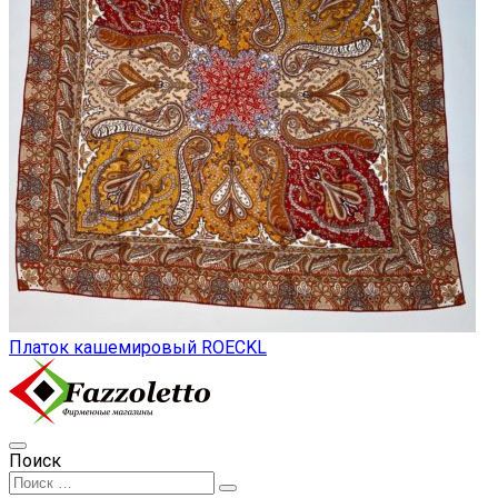
Платок кашемировый ROECKL
Поиск