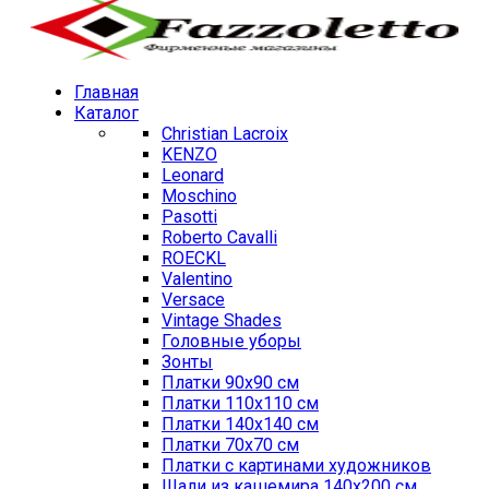
Главная
Каталог
Christian Lacroix
KENZO
Leonard
Moschino
Pasotti
Roberto Cavalli
ROECKL
Valentino
Versace
Vintage Shades
Головные уборы
Зонты
Платки 90х90 см
Платки 110х110 см
Платки 140х140 см
Платки 70х70 см
Платки с картинами художников
Шали из кашемира 140х200 см