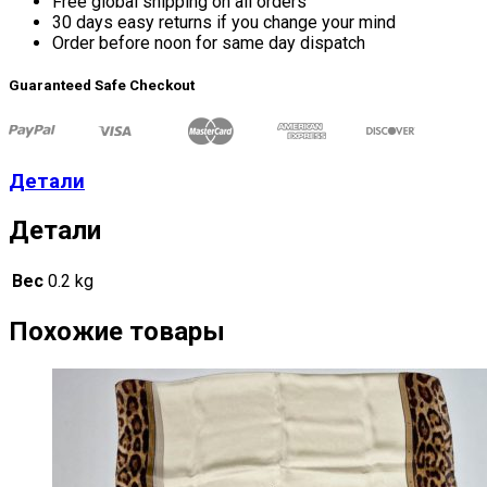
Free global shipping on all orders
30 days easy returns if you change your mind
Order before noon for same day dispatch
Guaranteed Safe Checkout
Детали
Детали
Вес
0.2 kg
Похожие товары