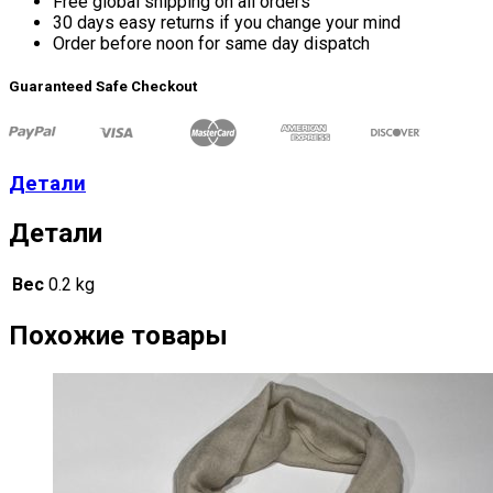
Free global shipping on all orders
30 days easy returns if you change your mind
Order before noon for same day dispatch
Guaranteed Safe Checkout
Детали
Детали
Вес
0.2 kg
Похожие товары