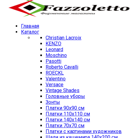
Главная
Каталог
Christian Lacroix
KENZO
Leonard
Moschino
Pasotti
Roberto Cavalli
ROECKL
Valentino
Versace
Vintage Shades
Головные уборы
Зонты
Платки 90х90 см
Платки 110х110 см
Платки 140х140 см
Платки 70х70 см
Платки с картинами художников
Шали из кашемира 140х200 см