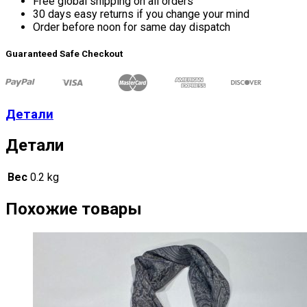
Free global shipping on all orders
30 days easy returns if you change your mind
Order before noon for same day dispatch
Guaranteed Safe Checkout
Детали
Детали
Вес
0.2 kg
Похожие товары