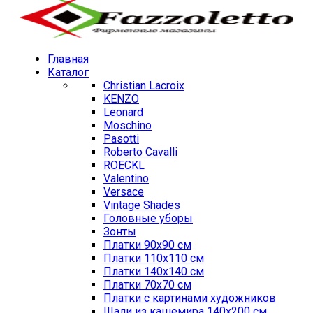
Главная
Каталог
Christian Lacroix
KENZO
Leonard
Moschino
Pasotti
Roberto Cavalli
ROECKL
Valentino
Versace
Vintage Shades
Головные уборы
Зонты
Платки 90х90 см
Платки 110х110 см
Платки 140х140 см
Платки 70х70 см
Платки с картинами художников
Шали из кашемира 140х200 см