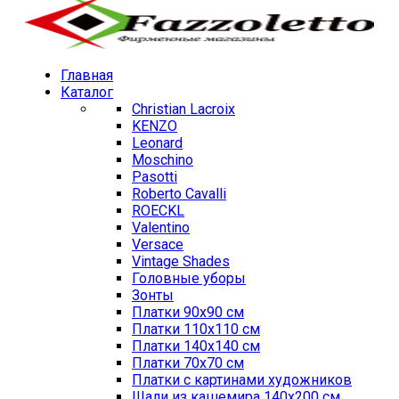
Главная
Каталог
Christian Lacroix
KENZO
Leonard
Moschino
Pasotti
Roberto Cavalli
ROECKL
Valentino
Versace
Vintage Shades
Головные уборы
Зонты
Платки 90х90 см
Платки 110х110 см
Платки 140х140 см
Платки 70х70 см
Платки с картинами художников
Шали из кашемира 140х200 см