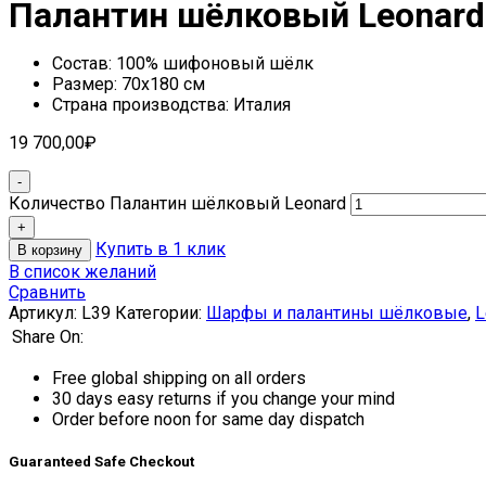
Палантин шёлковый Leonard
Состав: 100% шифоновый шёлк
Размер: 70х180 см
Страна производства: Италия
19 700,00
₽
Количество Палантин шёлковый Leonard
Купить в 1 клик
В корзину
В список желаний
Сравнить
Артикул:
L39
Категории:
Шарфы и палантины шёлковые
,
L
Share On:
Free global shipping on all orders
30 days easy returns if you change your mind
Order before noon for same day dispatch
Guaranteed Safe Checkout