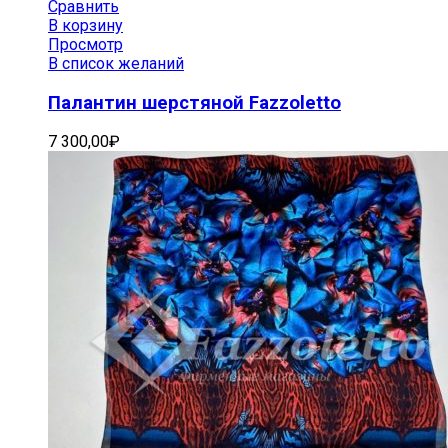
Сравнить
В корзину
Просмотр
В список желаний
Палантин шерстяной Fazzoletto
7 300,00
₽