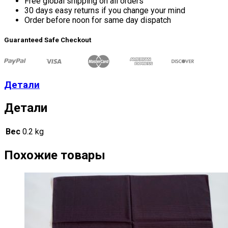
Free global shipping on all orders
30 days easy returns if you change your mind
Order before noon for same day dispatch
Guaranteed Safe Checkout
Детали
Детали
Вес
0.2 kg
Похожие товары