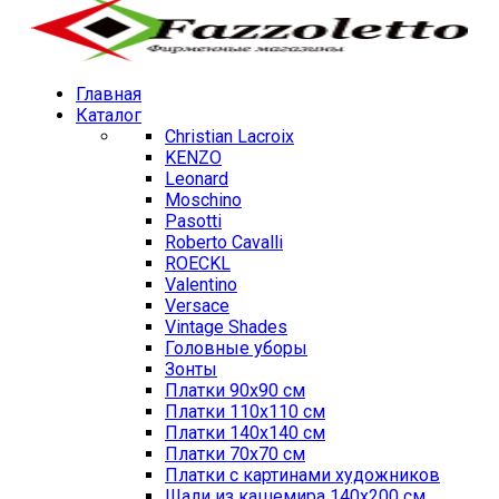
Главная
Каталог
Christian Lacroix
KENZO
Leonard
Moschino
Pasotti
Roberto Cavalli
ROECKL
Valentino
Versace
Vintage Shades
Головные уборы
Зонты
Платки 90х90 см
Платки 110х110 см
Платки 140х140 см
Платки 70х70 см
Платки с картинами художников
Шали из кашемира 140х200 см