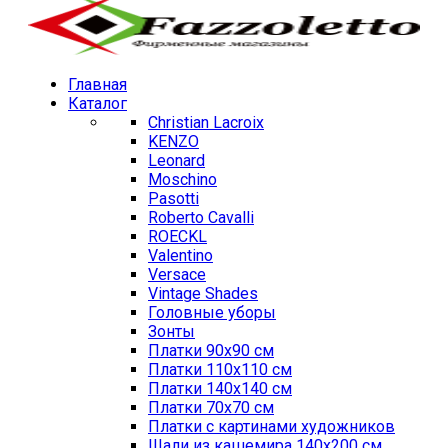
Главная
Каталог
Christian Lacroix
KENZO
Leonard
Moschino
Pasotti
Roberto Cavalli
ROECKL
Valentino
Versace
Vintage Shades
Головные уборы
Зонты
Платки 90х90 см
Платки 110х110 см
Платки 140х140 см
Платки 70х70 см
Платки с картинами художников
Шали из кашемира 140х200 см