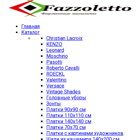
Главная
Каталог
Christian Lacroix
KENZO
Leonard
Moschino
Pasotti
Roberto Cavalli
ROECKL
Valentino
Versace
Vintage Shades
Головные уборы
Зонты
Платки 90х90 см
Платки 110х110 см
Платки 140х140 см
Платки 70х70 см
Платки с картинами художников
Шали из кашемира 140х200 см