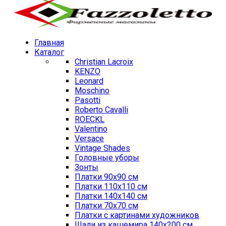
Главная
Каталог
Christian Lacroix
KENZO
Leonard
Moschino
Pasotti
Roberto Cavalli
ROECKL
Valentino
Versace
Vintage Shades
Головные уборы
Зонты
Платки 90х90 см
Платки 110х110 см
Платки 140х140 см
Платки 70х70 см
Платки с картинами художников
Шали из кашемира 140х200 см