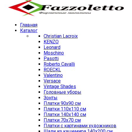
Главная
Каталог
Christian Lacroix
KENZO
Leonard
Moschino
Pasotti
Roberto Cavalli
ROECKL
Valentino
Versace
Vintage Shades
Головные уборы
Зонты
Платки 90х90 см
Платки 110х110 см
Платки 140х140 см
Платки 70х70 см
Платки с картинами художников
Шали из кашемира 140х200 см