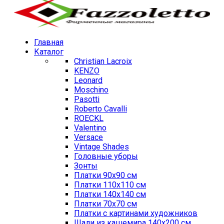
Главная
Каталог
Christian Lacroix
KENZO
Leonard
Moschino
Pasotti
Roberto Cavalli
ROECKL
Valentino
Versace
Vintage Shades
Головные уборы
Зонты
Платки 90х90 см
Платки 110х110 см
Платки 140х140 см
Платки 70х70 см
Платки с картинами художников
Шали из кашемира 140х200 см