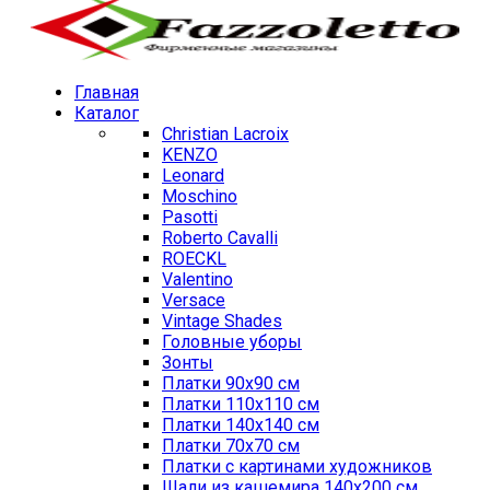
Главная
Каталог
Christian Lacroix
KENZO
Leonard
Moschino
Pasotti
Roberto Cavalli
ROECKL
Valentino
Versace
Vintage Shades
Головные уборы
Зонты
Платки 90х90 см
Платки 110х110 см
Платки 140х140 см
Платки 70х70 см
Платки с картинами художников
Шали из кашемира 140х200 см