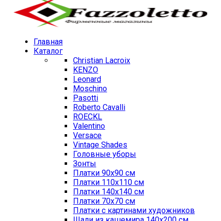
Главная
Каталог
Christian Lacroix
KENZO
Leonard
Moschino
Pasotti
Roberto Cavalli
ROECKL
Valentino
Versace
Vintage Shades
Головные уборы
Зонты
Платки 90х90 см
Платки 110х110 см
Платки 140х140 см
Платки 70х70 см
Платки с картинами художников
Шали из кашемира 140х200 см