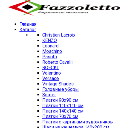
Главная
Каталог
Christian Lacroix
KENZO
Leonard
Moschino
Pasotti
Roberto Cavalli
ROECKL
Valentino
Versace
Vintage Shades
Головные уборы
Зонты
Платки 90х90 см
Платки 110х110 см
Платки 140х140 см
Платки 70х70 см
Платки с картинами художников
Шали из кашемира 140х200 см