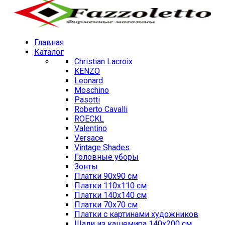
Главная
Каталог
Christian Lacroix
KENZO
Leonard
Moschino
Pasotti
Roberto Cavalli
ROECKL
Valentino
Versace
Vintage Shades
Головные уборы
Зонты
Платки 90х90 см
Платки 110х110 см
Платки 140х140 см
Платки 70х70 см
Платки с картинами художников
Шали из кашемира 140х200 см