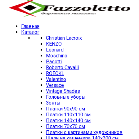
Главная
Каталог
Christian Lacroix
KENZO
Leonard
Moschino
Pasotti
Roberto Cavalli
ROECKL
Valentino
Versace
Vintage Shades
Головные уборы
Зонты
Платки 90х90 см
Платки 110х110 см
Платки 140х140 см
Платки 70х70 см
Платки с картинами художников
Шали из кашемира 140х200 см