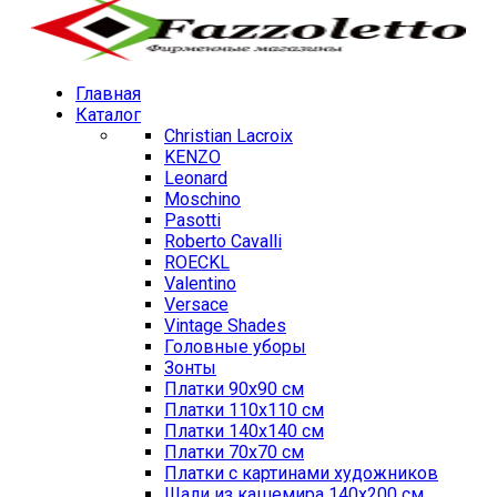
Главная
Каталог
Christian Lacroix
KENZO
Leonard
Moschino
Pasotti
Roberto Cavalli
ROECKL
Valentino
Versace
Vintage Shades
Головные уборы
Зонты
Платки 90х90 см
Платки 110х110 см
Платки 140х140 см
Платки 70х70 см
Платки с картинами художников
Шали из кашемира 140х200 см