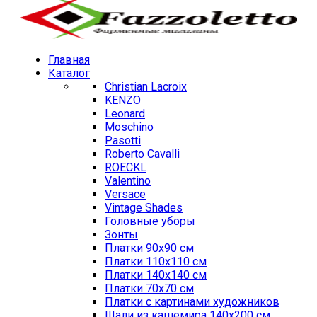
Главная
Каталог
Christian Lacroix
KENZO
Leonard
Moschino
Pasotti
Roberto Cavalli
ROECKL
Valentino
Versace
Vintage Shades
Головные уборы
Зонты
Платки 90х90 см
Платки 110х110 см
Платки 140х140 см
Платки 70х70 см
Платки с картинами художников
Шали из кашемира 140х200 см