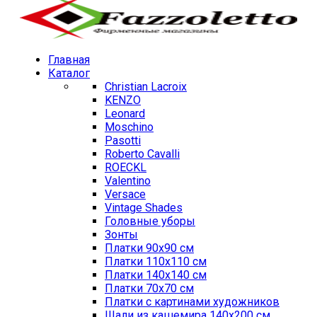
Главная
Каталог
Christian Lacroix
KENZO
Leonard
Moschino
Pasotti
Roberto Cavalli
ROECKL
Valentino
Versace
Vintage Shades
Головные уборы
Зонты
Платки 90х90 см
Платки 110х110 см
Платки 140х140 см
Платки 70х70 см
Платки с картинами художников
Шали из кашемира 140х200 см