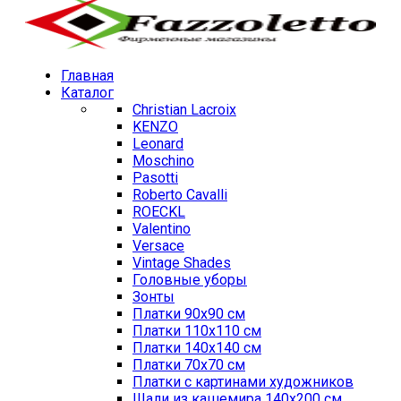
Главная
Каталог
Christian Lacroix
KENZO
Leonard
Moschino
Pasotti
Roberto Cavalli
ROECKL
Valentino
Versace
Vintage Shades
Головные уборы
Зонты
Платки 90х90 см
Платки 110х110 см
Платки 140х140 см
Платки 70х70 см
Платки с картинами художников
Шали из кашемира 140х200 см