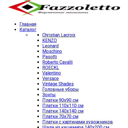
Главная
Каталог
Christian Lacroix
KENZO
Leonard
Moschino
Pasotti
Roberto Cavalli
ROECKL
Valentino
Versace
Vintage Shades
Головные уборы
Зонты
Платки 90х90 см
Платки 110х110 см
Платки 140х140 см
Платки 70х70 см
Платки с картинами художников
Шали из кашемира 140х200 см