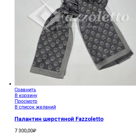
Сравнить
В корзину
Просмотр
В список желаний
Палантин шерстяной Fazzoletto
7 300,00
₽