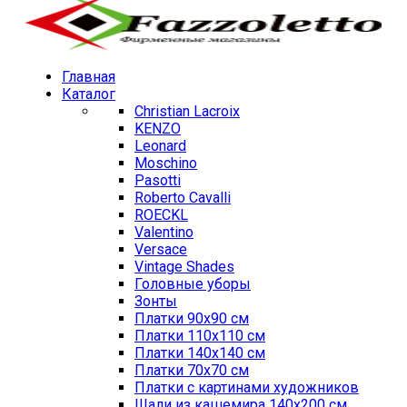
Главная
Каталог
Christian Lacroix
KENZO
Leonard
Moschino
Pasotti
Roberto Cavalli
ROECKL
Valentino
Versace
Vintage Shades
Головные уборы
Зонты
Платки 90х90 см
Платки 110х110 см
Платки 140х140 см
Платки 70х70 см
Платки с картинами художников
Шали из кашемира 140х200 см