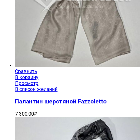
Сравнить
В корзину
Просмотр
В список желаний
Палантин шерстяной Fazzoletto
7 300,00
₽