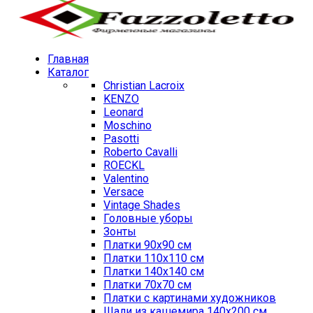
Главная
Каталог
Christian Lacroix
KENZO
Leonard
Moschino
Pasotti
Roberto Cavalli
ROECKL
Valentino
Versace
Vintage Shades
Головные уборы
Зонты
Платки 90х90 см
Платки 110х110 см
Платки 140х140 см
Платки 70х70 см
Платки с картинами художников
Шали из кашемира 140х200 см