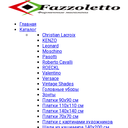
Главная
Каталог
Christian Lacroix
KENZO
Leonard
Moschino
Pasotti
Roberto Cavalli
ROECKL
Valentino
Versace
Vintage Shades
Головные уборы
Зонты
Платки 90х90 см
Платки 110х110 см
Платки 140х140 см
Платки 70х70 см
Платки с картинами художников
Шали из кашемира 140х200 см