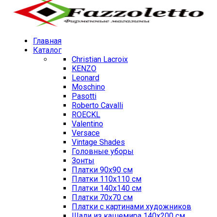
Главная
Каталог
Christian Lacroix
KENZO
Leonard
Moschino
Pasotti
Roberto Cavalli
ROECKL
Valentino
Versace
Vintage Shades
Головные уборы
Зонты
Платки 90х90 см
Платки 110х110 см
Платки 140х140 см
Платки 70х70 см
Платки с картинами художников
Шали из кашемира 140х200 см